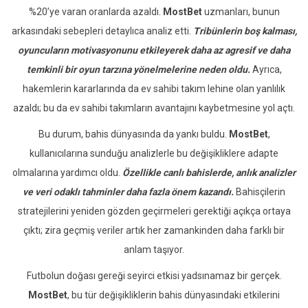
%20’ye varan oranlarda azaldı.
MostBet
uzmanları, bunun
arkasındaki sebepleri detaylıca analiz etti.
Tribünlerin boş kalması,
oyuncuların motivasyonunu etkileyerek daha az agresif ve daha
temkinli bir oyun tarzına yönelmelerine neden oldu.
Ayrıca,
hakemlerin kararlarında da ev sahibi takım lehine olan yanlılık
azaldı; bu da ev sahibi takımların avantajını kaybetmesine yol açtı.
Bu durum, bahis dünyasında da yankı buldu.
MostBet
,
kullanıcılarına sunduğu analizlerle bu değişikliklere adapte
olmalarına yardımcı oldu.
Özellikle canlı bahislerde, anlık analizler
ve veri odaklı tahminler daha fazla önem kazandı.
Bahisçilerin
stratejilerini yeniden gözden geçirmeleri gerektiği açıkça ortaya
çıktı; zira geçmiş veriler artık her zamankinden daha farklı bir
anlam taşıyor.
Futbolun doğası gereği seyirci etkisi yadsınamaz bir gerçek.
MostBet
, bu tür değişikliklerin bahis dünyasındaki etkilerini