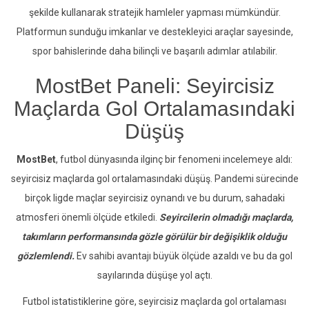
şekilde kullanarak stratejik hamleler yapması mümkündür.
Platformun sunduğu imkanlar ve destekleyici araçlar sayesinde,
spor bahislerinde daha bilinçli ve başarılı adımlar atılabilir.
MostBet Paneli: Seyircisiz
Maçlarda Gol Ortalamasındaki
Düşüş
MostBet
, futbol dünyasında ilginç bir fenomeni incelemeye aldı:
seyircisiz maçlarda gol ortalamasındaki düşüş. Pandemi sürecinde
birçok ligde maçlar seyircisiz oynandı ve bu durum, sahadaki
atmosferi önemli ölçüde etkiledi.
Seyircilerin olmadığı maçlarda,
takımların performansında gözle görülür bir değişiklik olduğu
gözlemlendi.
Ev sahibi avantajı büyük ölçüde azaldı ve bu da gol
sayılarında düşüşe yol açtı.
Futbol istatistiklerine göre, seyircisiz maçlarda gol ortalaması