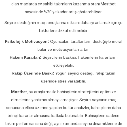
olan maçlarda ev sahibi takımların kazanma oranı Mostbet
sayesinde %20’ye kadar artış gösterebiliyor.
Seyirci desteğinin maç sonuçlarına etkisini daha iyi anlamak için şu
faktörlere dikkat edilmelidir:
Psikolojik Motivasyon:
Oyuncular, taraftarların desteğiyle moral
bulur ve motivasyonları artar.
Hakem Kararları:
Seyircilerin baskısı, hakemlerin kararlarını
etkileyebilir.
Rakip Üzerinde Baskı:
Yoğun seyirci desteği, rakip takım
üzerinde stres yaratabilir.
Mostbet
, bu araştırma ile bahisçilerin stratejilerini optimize
etmelerine yardımcı olmayı amaçlıyor. Seyirci sayısının maç
sonucuna etkisi üzerine yapılan bu tür analizler, bahisçilerin daha
bilinçli kararlar almasına katkıda bulunabilir. Bahisçilerin sadece
takım performansına değil, aynı zamanda seyirci dinamiklerine de