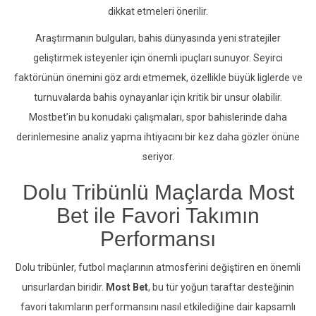
dikkat etmeleri önerilir.
Araştırmanın bulguları, bahis dünyasında yeni stratejiler
geliştirmek isteyenler için önemli ipuçları sunuyor. Seyirci
faktörünün önemini göz ardı etmemek, özellikle büyük liglerde ve
turnuvalarda bahis oynayanlar için kritik bir unsur olabilir.
Mostbet’in bu konudaki çalışmaları, spor bahislerinde daha
derinlemesine analiz yapma ihtiyacını bir kez daha gözler önüne
seriyor.
Dolu Tribünlü Maçlarda Most
Bet ile Favori Takımın
Performansı
Dolu tribünler, futbol maçlarının atmosferini değiştiren en önemli
unsurlardan biridir.
Most Bet
, bu tür yoğun taraftar desteğinin
favori takımların performansını nasıl etkilediğine dair kapsamlı