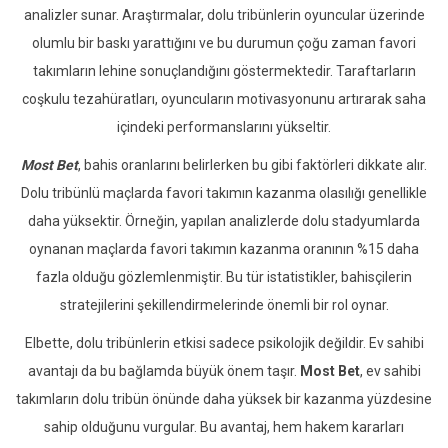
analizler sunar. Araştırmalar, dolu tribünlerin oyuncular üzerinde
olumlu bir baskı yarattığını ve bu durumun çoğu zaman favori
takımların lehine sonuçlandığını göstermektedir. Taraftarların
coşkulu tezahüratları, oyuncuların motivasyonunu artırarak saha
içindeki performanslarını yükseltir.
Most Bet
, bahis oranlarını belirlerken bu gibi faktörleri dikkate alır.
Dolu tribünlü maçlarda favori takımın kazanma olasılığı genellikle
daha yüksektir. Örneğin, yapılan analizlerde dolu stadyumlarda
oynanan maçlarda favori takımın kazanma oranının %15 daha
fazla olduğu gözlemlenmiştir. Bu tür istatistikler, bahisçilerin
stratejilerini şekillendirmelerinde önemli bir rol oynar.
Elbette, dolu tribünlerin etkisi sadece psikolojik değildir. Ev sahibi
avantajı da bu bağlamda büyük önem taşır.
Most Bet
, ev sahibi
takımların dolu tribün önünde daha yüksek bir kazanma yüzdesine
sahip olduğunu vurgular. Bu avantaj, hem hakem kararları