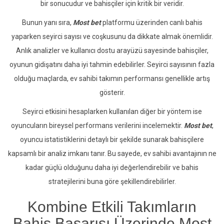
bir sonucudur ve bahisçiler için kritik bir veridir.
Bunun yanı sıra,
Most bet
platformu üzerinden canlı bahis
yaparken seyirci sayısı ve coşkusunu da dikkate almak önemlidir.
Anlık analizler ve kullanıcı dostu arayüzü sayesinde bahisçiler,
oyunun gidişatını daha iyi tahmin edebilirler. Seyirci sayısının fazla
olduğu maçlarda, ev sahibi takımın performansı genellikle artış
gösterir.
Seyirci etkisini hesaplarken kullanılan diğer bir yöntem ise
oyuncuların bireysel performans verilerini incelemektir.
Most bet
,
oyuncu istatistiklerini detaylı bir şekilde sunarak bahisçilere
kapsamlı bir analiz imkanı tanır. Bu sayede, ev sahibi avantajının ne
kadar güçlü olduğunu daha iyi değerlendirebilir ve bahis
stratejilerini buna göre şekillendirebilirler.
Kombine Etkili Takımların
Bahis Başarısı Üzerinde Most